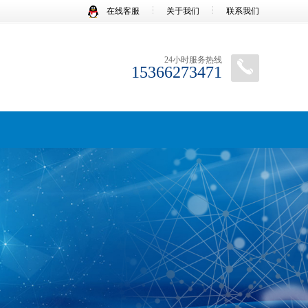
在线客服
关于我们
联系我们
24小时服务热线
15366273471