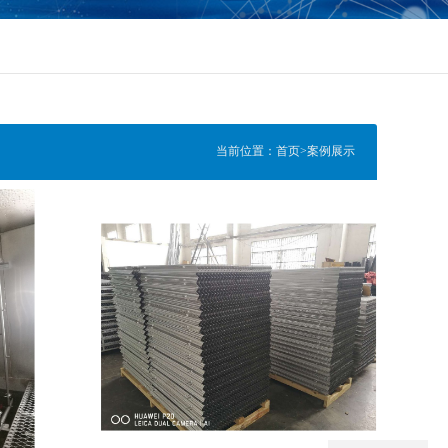
当前位置：
首页
>
案例展示