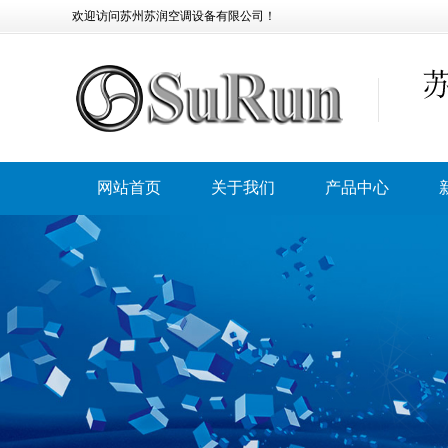
欢迎访问苏州苏润空调设备有限公司！
网站首页
关于我们
产品中心